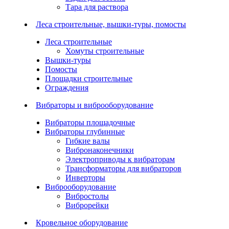
Тара для раствора
Леса строительные, вышки-туры, помосты
Леса строительные
Хомуты строительные
Вышки-туры
Помосты
Площадки строительные
Ограждения
Вибраторы и виброоборудование
Вибраторы площадочные
Вибраторы глубинные
Гибкие валы
Вибронаконечники
Электроприводы к вибраторам
Трансформаторы для вибраторов
Инверторы
Виброоборудование
Вибростолы
Виброрейки
Кровельное оборудование