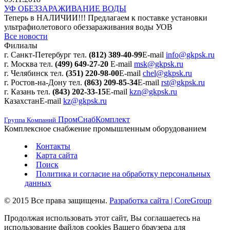
УФ ОБЕЗЗАРАЖИВАНИЕ ВОДЫ
Теперь в НАЛИЧИИ!!! Предлагаем к поставке установки
ультрафиолетового обеззараживания воды УОВ
Все новости
Филиалы
г. Санкт-Петербург
тел.
(812) 389-40-99
E-mail
info@gkpsk.ru
г. Москва
тел.
(499) 649-27-20
E-mail
msk@gkpsk.ru
г. Челябинск
тел.
(351) 220-98-00
E-mail
chel@gkpsk.ru
г. Ростов-на-Дону
тел.
(863) 209-85-34
E-mail
rst@gkpsk.ru
г. Казань
тел.
(843) 202-33-15
E-mail
kzn@gkpsk.ru
Казахстан
E-mail
kz@gkpsk.ru
ПромСнабКомплект
Группа Компаний
Комплексное снабжение промышленным оборудованием
Контакты
Карта сайта
Поиск
Политика и согласие на обработку персональных
данных
© 2015 Все права защищены.
Разработка сайта | CoreGroup
Продолжая использовать этот сайт, Вы соглашаетесь на
использование файлов cookies Вашего браузера для