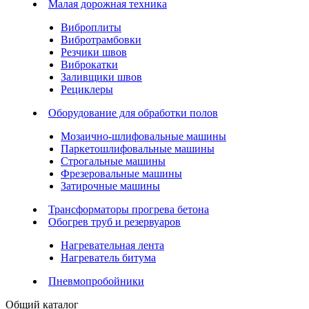
Малая дорожная техника
Виброплиты
Вибротрамбовки
Резчики швов
Виброкатки
Заливщики швов
Рециклеры
Оборудование для обработки полов
Мозаично-шлифовальные машины
Паркетошлифовальные машины
Строгальные машины
Фрезеровальные машины
Затирочные машины
Трансформаторы прогрева бетона
Обогрев труб и резервуаров
Нагревательная лента
Нагреватель битума
Пневмопробойники
Общий каталог