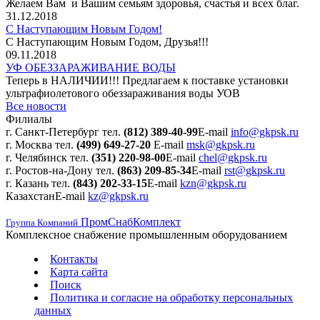
Желаем Вам и Вашим семьям здоровья, счастья и всех благ.
31.12.2018
С Наступающим Новым Годом!
С Наступающим Новым Годом, Друзья!!!
09.11.2018
УФ ОБЕЗЗАРАЖИВАНИЕ ВОДЫ
Теперь в НАЛИЧИИ!!! Предлагаем к поставке установки
ультрафиолетового обеззараживания воды УОВ
Все новости
Филиалы
г. Санкт-Петербург
тел.
(812) 389-40-99
E-mail
info@gkpsk.ru
г. Москва
тел.
(499) 649-27-20
E-mail
msk@gkpsk.ru
г. Челябинск
тел.
(351) 220-98-00
E-mail
chel@gkpsk.ru
г. Ростов-на-Дону
тел.
(863) 209-85-34
E-mail
rst@gkpsk.ru
г. Казань
тел.
(843) 202-33-15
E-mail
kzn@gkpsk.ru
Казахстан
E-mail
kz@gkpsk.ru
ПромСнабКомплект
Группа Компаний
Комплексное снабжение промышленным оборудованием
Контакты
Карта сайта
Поиск
Политика и согласие на обработку персональных
данных