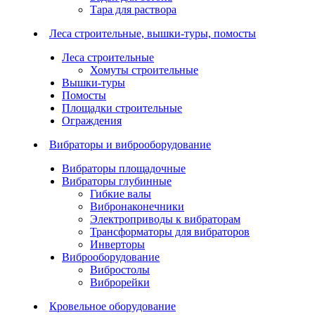
Тара для раствора
Леса строительные, вышки-туры, помосты
Леса строительные
Хомуты строительные
Вышки-туры
Помосты
Площадки строительные
Ограждения
Вибраторы и виброоборудование
Вибраторы площадочные
Вибраторы глубинные
Гибкие валы
Вибронаконечники
Электроприводы к вибраторам
Трансформаторы для вибраторов
Инверторы
Виброоборудование
Вибростолы
Виброрейки
Кровельное оборудование