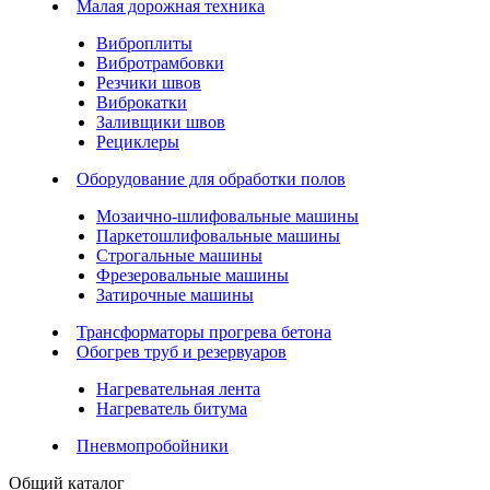
Малая дорожная техника
Виброплиты
Вибротрамбовки
Резчики швов
Виброкатки
Заливщики швов
Рециклеры
Оборудование для обработки полов
Мозаично-шлифовальные машины
Паркетошлифовальные машины
Строгальные машины
Фрезеровальные машины
Затирочные машины
Трансформаторы прогрева бетона
Обогрев труб и резервуаров
Нагревательная лента
Нагреватель битума
Пневмопробойники
Общий каталог