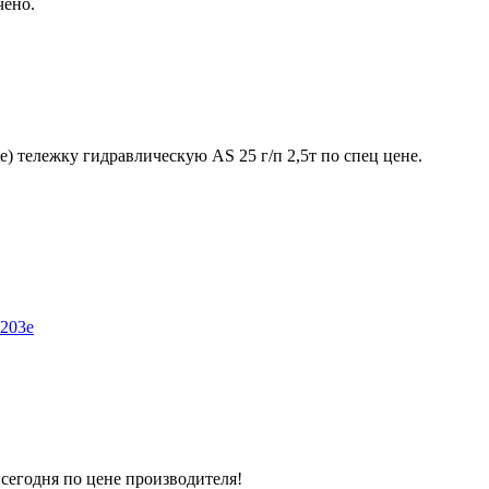
чено.
) тележку гидравлическую AS 25 г/п 2,5т по спец цене.
-203e
сегодня по цене производителя!