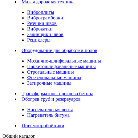
Малая дорожная техника
Виброплиты
Вибротрамбовки
Резчики швов
Виброкатки
Заливщики швов
Рециклеры
Оборудование для обработки полов
Мозаично-шлифовальные машины
Паркетошлифовальные машины
Строгальные машины
Фрезеровальные машины
Затирочные машины
Трансформаторы прогрева бетона
Обогрев труб и резервуаров
Нагревательная лента
Нагреватель битума
Пневмопробойники
Общий каталог