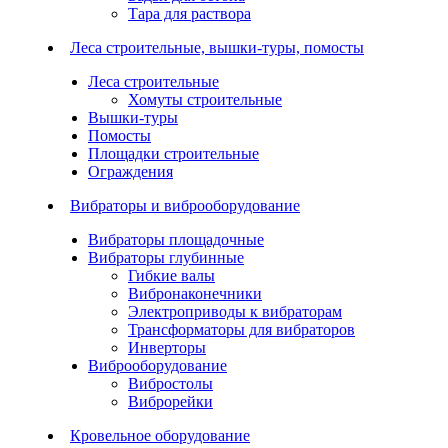
Тара для раствора
Леса строительные, вышки-туры, помосты
Леса строительные
Хомуты строительные
Вышки-туры
Помосты
Площадки строительные
Ограждения
Вибраторы и виброоборудование
Вибраторы площадочные
Вибраторы глубинные
Гибкие валы
Вибронаконечники
Электроприводы к вибраторам
Трансформаторы для вибраторов
Инверторы
Виброоборудование
Вибростолы
Виброрейки
Кровельное оборудование