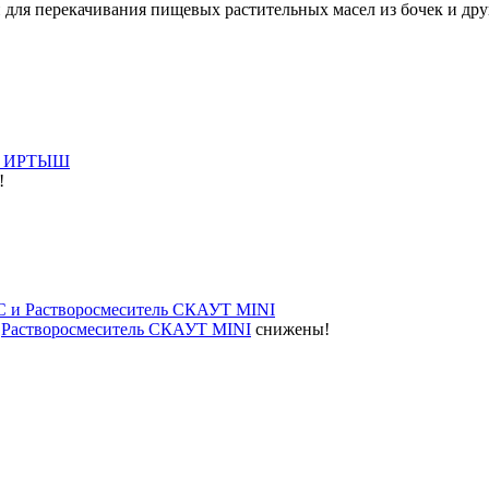
для перекачивания пищевых растительных масел из бочек и друг
ов ИРТЫШ
!
 и Растворосмеситель СКАУТ MINI
и
Растворосмеситель СКАУТ MINI
снижены!