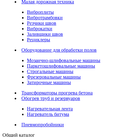
Малая дорожная техника
Виброплиты
Вибротрамбовки
Резчики швов
Виброкатки
Заливщики швов
Рециклеры
Оборудование для обработки полов
Мозаично-шлифовальные машины
Паркетошлифовальные машины
Строгальные машины
Фрезеровальные машины
Затирочные машины
Трансформаторы прогрева бетона
Обогрев труб и резервуаров
Нагревательная лента
Нагреватель битума
Пневмопробойники
Общий каталог