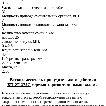
380
Частота вращения смес. органов, об/мин
32
Мощность привода смесительных органов, кВт
7
Мощность привода скипового механизма, кВт
3
Количество замесов смеси в час
до30/до 25
Давление воздуха, МПа
0,4-0.6
Крупность заполнителя, мм
40
Габаритные размеры, мм
2200х2320х1350
Масса, кг
2200
Бетоносмеситель принудительного действия
БП-2Г-375С
с двумя горизонтальными валами
.
Бетоносмеситель представляет собой корытообразную
емкость, внутри которой расположены два вала с
закрепленными на них перемешивающими лопатками.
Выгрузка готовой бетонной смеси или раствора производится