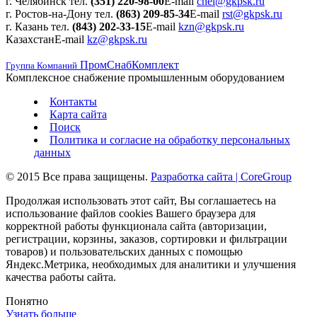
г. Челябинск
тел.
(351) 220-98-00
E-mail
chel@gkpsk.ru
г. Ростов-на-Дону
тел.
(863) 209-85-34
E-mail
rst@gkpsk.ru
г. Казань
тел.
(843) 202-33-15
E-mail
kzn@gkpsk.ru
Казахстан
E-mail
kz@gkpsk.ru
ПромСнабКомплект
Группа Компаний
Комплексное снабжение промышленным оборудованием
Контакты
Карта сайта
Поиск
Политика и согласие на обработку персональных
данных
© 2015 Все права защищены.
Разработка сайта | CoreGroup
Продолжая использовать этот сайт, Вы соглашаетесь на
использование файлов cookies Вашего браузера для
корректной работы функционала сайта (авторизации,
регистрации, корзины, заказов, сортировки и фильтрации
товаров) и пользовательских данных с помощью
Яндекс.Метрика, необходимых для аналитики и улучшения
качества работы сайта.
Понятно
Узнать больше