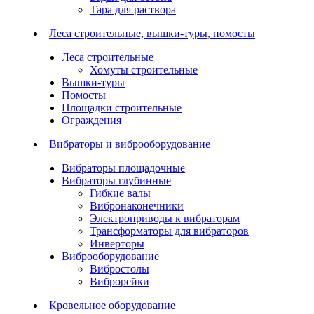
Тара для раствора
Леса строительные, вышки-туры, помосты
Леса строительные
Хомуты строительные
Вышки-туры
Помосты
Площадки строительные
Ограждения
Вибраторы и виброоборудование
Вибраторы площадочные
Вибраторы глубинные
Гибкие валы
Вибронаконечники
Электроприводы к вибраторам
Трансформаторы для вибраторов
Инверторы
Виброоборудование
Вибростолы
Виброрейки
Кровельное оборудование