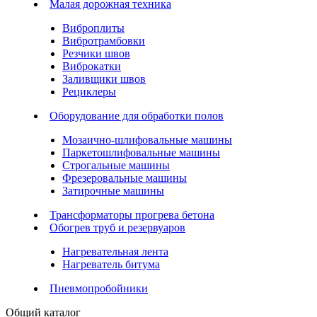
Малая дорожная техника
Виброплиты
Вибротрамбовки
Резчики швов
Виброкатки
Заливщики швов
Рециклеры
Оборудование для обработки полов
Мозаично-шлифовальные машины
Паркетошлифовальные машины
Строгальные машины
Фрезеровальные машины
Затирочные машины
Трансформаторы прогрева бетона
Обогрев труб и резервуаров
Нагревательная лента
Нагреватель битума
Пневмопробойники
Общий каталог