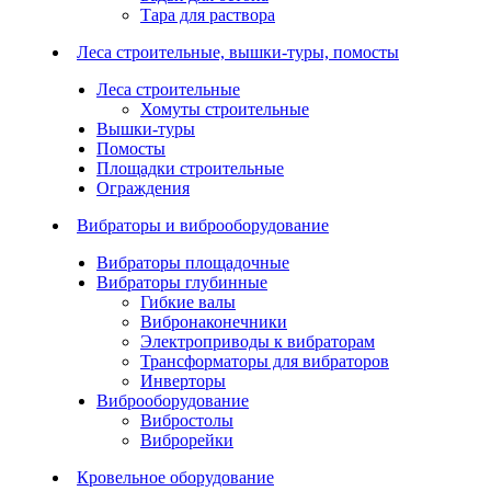
Тара для раствора
Леса строительные, вышки-туры, помосты
Леса строительные
Хомуты строительные
Вышки-туры
Помосты
Площадки строительные
Ограждения
Вибраторы и виброоборудование
Вибраторы площадочные
Вибраторы глубинные
Гибкие валы
Вибронаконечники
Электроприводы к вибраторам
Трансформаторы для вибраторов
Инверторы
Виброоборудование
Вибростолы
Виброрейки
Кровельное оборудование