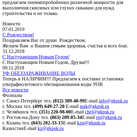
предлагаем пневмопробойники различной мощности для
выполнения сквозных или глухих скважин для нужд
строительства и не только.
Новости
07.01.2019
С Рождеством!
Поздравляем Вас от души Рождеством.
Желаем Вам и Вашим семьям здоровья, счастья и всех благ.
31.12.2018
С Наступающим Новым Годом!
С Наступающим Новым Годом, Друзья!!!
09.11.2018
УФ ОБЕЗЗАРАЖИВАНИЕ ВОДЫ
Теперь в НАЛИЧИИ!!! Предлагаем к поставке установки
ультрафиолетового обеззараживания воды УОВ
Все новости
Филиалы
г. Санкт-Петербург
тел.
(812) 389-40-99
E-mail
info@gkpsk.ru
г. Москва
тел.
(499) 649-27-20
E-mail
msk@gkpsk.ru
г. Челябинск
тел.
(351) 220-98-00
E-mail
chel@gkpsk.ru
г. Ростов-на-Дону
тел.
(863) 209-85-34
E-mail
rst@gkpsk.ru
г. Казань
тел.
(843) 202-33-15
E-mail
kzn@gkpsk.ru
Казахстан
E-mail
kz@gkpsk.ru