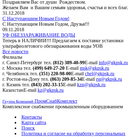
Поздравляем Вас от души Рождеством.
Желаем Вам и Вашим семьям здоровья, счастья и всех благ.
31.12.2018
С Наступающим Новым Годом!
С Наступающим Новым Годом, Друзья!!!
09.11.2018
УФ ОБЕЗЗАРАЖИВАНИЕ ВОДЫ
Теперь в НАЛИЧИИ!!! Предлагаем к поставке установки
ультрафиолетового обеззараживания воды УОВ
Все новости
Филиалы
г. Санкт-Петербург
тел.
(812) 389-40-99
E-mail
info@gkpsk.ru
г. Москва
тел.
(499) 649-27-20
E-mail
msk@gkpsk.ru
г. Челябинск
тел.
(351) 220-98-00
E-mail
chel@gkpsk.ru
г. Ростов-на-Дону
тел.
(863) 209-85-34
E-mail
rst@gkpsk.ru
г. Казань
тел.
(843) 202-33-15
E-mail
kzn@gkpsk.ru
Казахстан
E-mail
kz@gkpsk.ru
ПромСнабКомплект
Группа Компаний
Комплексное снабжение промышленным оборудованием
Контакты
Карта сайта
Поиск
Политика и согласие на обработку персональных