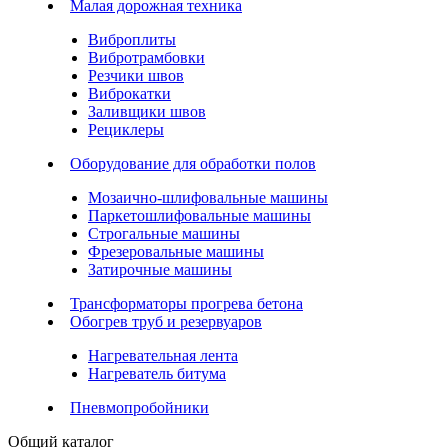
Малая дорожная техника
Виброплиты
Вибротрамбовки
Резчики швов
Виброкатки
Заливщики швов
Рециклеры
Оборудование для обработки полов
Мозаично-шлифовальные машины
Паркетошлифовальные машины
Строгальные машины
Фрезеровальные машины
Затирочные машины
Трансформаторы прогрева бетона
Обогрев труб и резервуаров
Нагревательная лента
Нагреватель битума
Пневмопробойники
Общий каталог