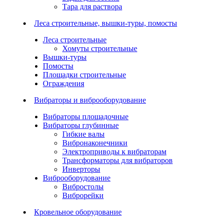
Тара для раствора
Леса строительные, вышки-туры, помосты
Леса строительные
Хомуты строительные
Вышки-туры
Помосты
Площадки строительные
Ограждения
Вибраторы и виброоборудование
Вибраторы площадочные
Вибраторы глубинные
Гибкие валы
Вибронаконечники
Электроприводы к вибраторам
Трансформаторы для вибраторов
Инверторы
Виброоборудование
Вибростолы
Виброрейки
Кровельное оборудование