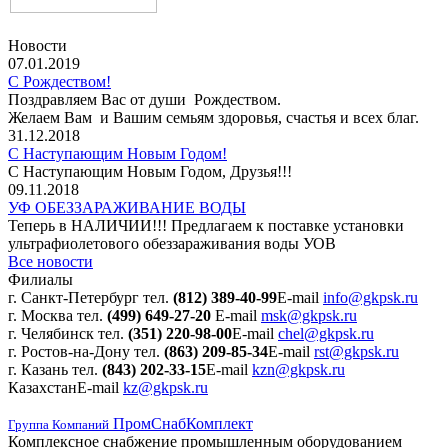
Новости
07.01.2019
С Рождеством!
Поздравляем Вас от души Рождеством.
Желаем Вам и Вашим семьям здоровья, счастья и всех благ.
31.12.2018
С Наступающим Новым Годом!
С Наступающим Новым Годом, Друзья!!!
09.11.2018
УФ ОБЕЗЗАРАЖИВАНИЕ ВОДЫ
Теперь в НАЛИЧИИ!!! Предлагаем к поставке установки
ультрафиолетового обеззараживания воды УОВ
Все новости
Филиалы
г. Санкт-Петербург
тел.
(812) 389-40-99
E-mail
info@gkpsk.ru
г. Москва
тел.
(499) 649-27-20
E-mail
msk@gkpsk.ru
г. Челябинск
тел.
(351) 220-98-00
E-mail
chel@gkpsk.ru
г. Ростов-на-Дону
тел.
(863) 209-85-34
E-mail
rst@gkpsk.ru
г. Казань
тел.
(843) 202-33-15
E-mail
kzn@gkpsk.ru
Казахстан
E-mail
kz@gkpsk.ru
ПромСнабКомплект
Группа Компаний
Комплексное снабжение промышленным оборудованием