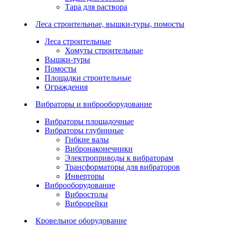
Тара для раствора
Леса строительные, вышки-туры, помосты
Леса строительные
Хомуты строительные
Вышки-туры
Помосты
Площадки строительные
Ограждения
Вибраторы и виброоборудование
Вибраторы площадочные
Вибраторы глубинные
Гибкие валы
Вибронаконечники
Электроприводы к вибраторам
Трансформаторы для вибраторов
Инверторы
Виброоборудование
Вибростолы
Виброрейки
Кровельное оборудование