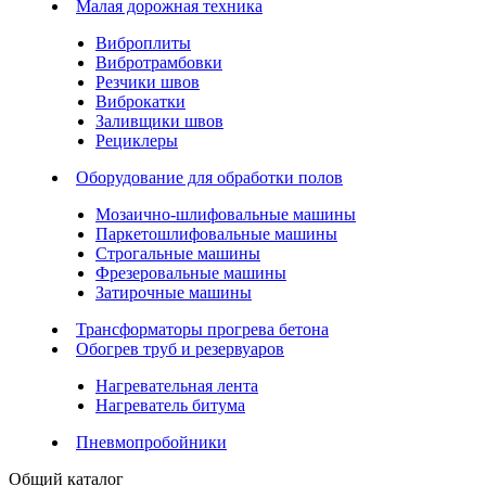
Малая дорожная техника
Виброплиты
Вибротрамбовки
Резчики швов
Виброкатки
Заливщики швов
Рециклеры
Оборудование для обработки полов
Мозаично-шлифовальные машины
Паркетошлифовальные машины
Строгальные машины
Фрезеровальные машины
Затирочные машины
Трансформаторы прогрева бетона
Обогрев труб и резервуаров
Нагревательная лента
Нагреватель битума
Пневмопробойники
Общий каталог