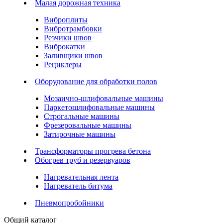
Малая дорожная техника
Виброплиты
Вибротрамбовки
Резчики швов
Виброкатки
Заливщики швов
Рециклеры
Оборудование для обработки полов
Мозаично-шлифовальные машины
Паркетошлифовальные машины
Строгальные машины
Фрезеровальные машины
Затирочные машины
Трансформаторы прогрева бетона
Обогрев труб и резервуаров
Нагревательная лента
Нагреватель битума
Пневмопробойники
Общий каталог