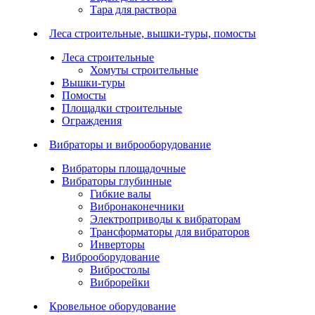
Тара для раствора
Леса строительные, вышки-туры, помосты
Леса строительные
Хомуты строительные
Вышки-туры
Помосты
Площадки строительные
Ограждения
Вибраторы и виброоборудование
Вибраторы площадочные
Вибраторы глубинные
Гибкие валы
Вибронаконечники
Электроприводы к вибраторам
Трансформаторы для вибраторов
Инверторы
Виброоборудование
Вибростолы
Виброрейки
Кровельное оборудование