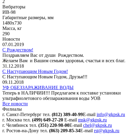
2
Вибраторы
ИВ-98
Габаритные размеры, мм
1480х730
Масса, кг
290
Новости
07.01.2019
С Рождеством!
Поздравляем Вас от души Рождеством.
Желаем Вам и Вашим семьям здоровья, счастья и всех благ.
31.12.2018
С Наступающим Новым Годом!
С Наступающим Новым Годом, Друзья!!!
09.11.2018
УФ ОБЕЗЗАРАЖИВАНИЕ ВОДЫ
Теперь в НАЛИЧИИ!!! Предлагаем к поставке установки
ультрафиолетового обеззараживания воды УОВ
Все новости
Филиалы
г. Санкт-Петербург
тел.
(812) 389-40-99
E-mail
info@gkpsk.ru
г. Москва
тел.
(499) 649-27-20
E-mail
msk@gkpsk.ru
г. Челябинск
тел.
(351) 220-98-00
E-mail
chel@gkpsk.ru
г. Ростов-на-Дону
тел.
(863) 209-85-34
E-mail
rst@gkpsk.ru