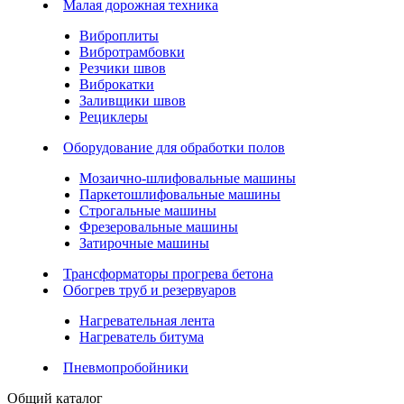
Малая дорожная техника
Виброплиты
Вибротрамбовки
Резчики швов
Виброкатки
Заливщики швов
Рециклеры
Оборудование для обработки полов
Мозаично-шлифовальные машины
Паркетошлифовальные машины
Строгальные машины
Фрезеровальные машины
Затирочные машины
Трансформаторы прогрева бетона
Обогрев труб и резервуаров
Нагревательная лента
Нагреватель битума
Пневмопробойники
Общий каталог