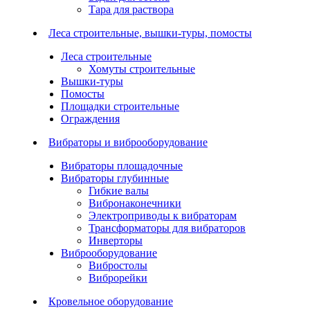
Тара для раствора
Леса строительные, вышки-туры, помосты
Леса строительные
Хомуты строительные
Вышки-туры
Помосты
Площадки строительные
Ограждения
Вибраторы и виброоборудование
Вибраторы площадочные
Вибраторы глубинные
Гибкие валы
Вибронаконечники
Электроприводы к вибраторам
Трансформаторы для вибраторов
Инверторы
Виброоборудование
Вибростолы
Виброрейки
Кровельное оборудование