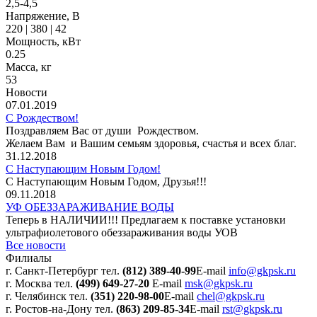
2,5-4,5
Напряжение, В
220
|
380
|
42
Мощность, кВт
0.25
Масса, кг
53
Новости
07.01.2019
С Рождеством!
Поздравляем Вас от души Рождеством.
Желаем Вам и Вашим семьям здоровья, счастья и всех благ.
31.12.2018
С Наступающим Новым Годом!
С Наступающим Новым Годом, Друзья!!!
09.11.2018
УФ ОБЕЗЗАРАЖИВАНИЕ ВОДЫ
Теперь в НАЛИЧИИ!!! Предлагаем к поставке установки
ультрафиолетового обеззараживания воды УОВ
Все новости
Филиалы
г. Санкт-Петербург
тел.
(812) 389-40-99
E-mail
info@gkpsk.ru
г. Москва
тел.
(499) 649-27-20
E-mail
msk@gkpsk.ru
г. Челябинск
тел.
(351) 220-98-00
E-mail
chel@gkpsk.ru
г. Ростов-на-Дону
тел.
(863) 209-85-34
E-mail
rst@gkpsk.ru