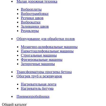
Малая дорожная техника
Виброплиты
Вибротрамбовки
Резчики швов
Виброкатки
Заливщики швов
Рециклеры
Оборудование для обработки полов
Мозаично-шлифовальные машины
Паркетошлифовальные машины
Строгальные машины
Фрезеровальные машины
Затирочные машины
Трансформаторы прогрева бетона
Обогрев труб и резервуаров
Нагревательная лента
Нагреватель битума
Пневмопробойники
Общий каталог