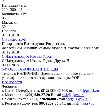
2
Напряжение, В
220
|
380
|
42
Мощность, кВт
0.25
Масса, кг
39
Новости
07.01.2019
С Рождеством!
Поздравляем Вас от души Рождеством.
Желаем Вам и Вашим семьям здоровья, счастья и всех благ.
31.12.2018
С Наступающим Новым Годом!
С Наступающим Новым Годом, Друзья!!!
09.11.2018
УФ ОБЕЗЗАРАЖИВАНИЕ ВОДЫ
Теперь в НАЛИЧИИ!!! Предлагаем к поставке установки
ультрафиолетового обеззараживания воды УОВ
Все новости
Филиалы
г. Санкт-Петербург
тел.
(812) 389-40-99
E-mail
info@gkpsk.ru
г. Москва
тел.
(499) 649-27-20
E-mail
msk@gkpsk.ru
г. Челябинск
тел.
(351) 220-98-00
E-mail
chel@gkpsk.ru
г. Ростов-на-Дону
тел.
(863) 209-85-34
E-mail
rst@gkpsk.ru