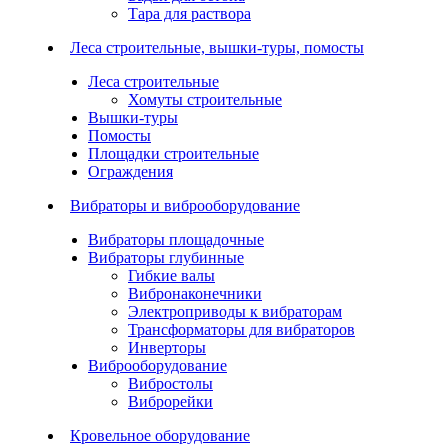
Тара для раствора
Леса строительные, вышки-туры, помосты
Леса строительные
Хомуты строительные
Вышки-туры
Помосты
Площадки строительные
Ограждения
Вибраторы и виброоборудование
Вибраторы площадочные
Вибраторы глубинные
Гибкие валы
Вибронаконечники
Электроприводы к вибраторам
Трансформаторы для вибраторов
Инверторы
Виброоборудование
Вибростолы
Виброрейки
Кровельное оборудование