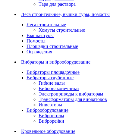
Тара для раствора
Леса строительные, вышки-туры, помосты
Леса строительные
Хомуты строительные
Вышки-туры
Помосты
Площадки строительные
Ограждения
Вибраторы и виброоборудование
Вибраторы площадочные
Вибраторы глубинные
Гибкие валы
Вибронаконечники
Электроприводы к вибраторам
Трансформаторы для вибраторов
Инверторы
Виброоборудование
Вибростолы
Виброрейки
Кровельное оборудование