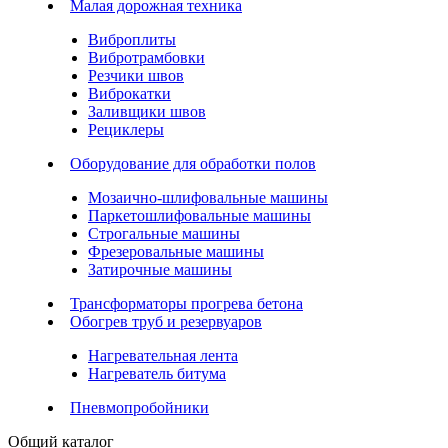
Малая дорожная техника
Виброплиты
Вибротрамбовки
Резчики швов
Виброкатки
Заливщики швов
Рециклеры
Оборудование для обработки полов
Мозаично-шлифовальные машины
Паркетошлифовальные машины
Строгальные машины
Фрезеровальные машины
Затирочные машины
Трансформаторы прогрева бетона
Обогрев труб и резервуаров
Нагревательная лента
Нагреватель битума
Пневмопробойники
Общий каталог