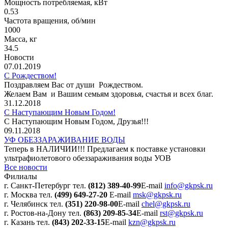
Мощность потребляемая, кВт
0.53
Частота вращения, об/мин
1000
Масса, кг
34.5
Новости
07.01.2019
С Рождеством!
Поздравляем Вас от души Рождеством.
Желаем Вам и Вашим семьям здоровья, счастья и всех благ.
31.12.2018
С Наступающим Новым Годом!
С Наступающим Новым Годом, Друзья!!!
09.11.2018
УФ ОБЕЗЗАРАЖИВАНИЕ ВОДЫ
Теперь в НАЛИЧИИ!!! Предлагаем к поставке установки
ультрафиолетового обеззараживания воды УОВ
Все новости
Филиалы
г. Санкт-Петербург
тел.
(812) 389-40-99
E-mail
info@gkpsk.ru
г. Москва
тел.
(499) 649-27-20
E-mail
msk@gkpsk.ru
г. Челябинск
тел.
(351) 220-98-00
E-mail
chel@gkpsk.ru
г. Ростов-на-Дону
тел.
(863) 209-85-34
E-mail
rst@gkpsk.ru
г. Казань
тел.
(843) 202-33-15
E-mail
kzn@gkpsk.ru