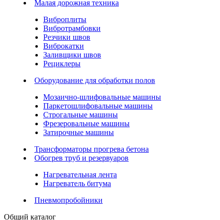
Малая дорожная техника
Виброплиты
Вибротрамбовки
Резчики швов
Виброкатки
Заливщики швов
Рециклеры
Оборудование для обработки полов
Мозаично-шлифовальные машины
Паркетошлифовальные машины
Строгальные машины
Фрезеровальные машины
Затирочные машины
Трансформаторы прогрева бетона
Обогрев труб и резервуаров
Нагревательная лента
Нагреватель битума
Пневмопробойники
Общий каталог