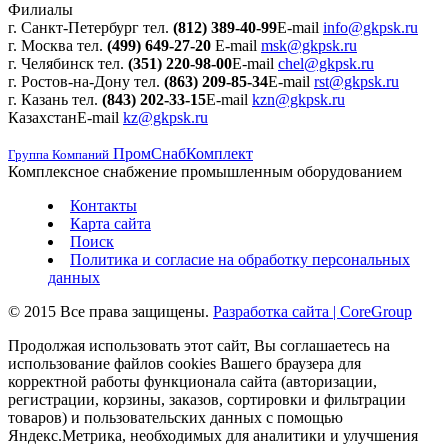
Филиалы
г. Санкт-Петербург
тел.
(812) 389-40-99
E-mail
info@gkpsk.ru
г. Москва
тел.
(499) 649-27-20
E-mail
msk@gkpsk.ru
г. Челябинск
тел.
(351) 220-98-00
E-mail
chel@gkpsk.ru
г. Ростов-на-Дону
тел.
(863) 209-85-34
E-mail
rst@gkpsk.ru
г. Казань
тел.
(843) 202-33-15
E-mail
kzn@gkpsk.ru
Казахстан
E-mail
kz@gkpsk.ru
ПромСнабКомплект
Группа Компаний
Комплексное снабжение промышленным оборудованием
Контакты
Карта сайта
Поиск
Политика и согласие на обработку персональных
данных
© 2015 Все права защищены.
Разработка сайта | CoreGroup
Продолжая использовать этот сайт, Вы соглашаетесь на
использование файлов cookies Вашего браузера для
корректной работы функционала сайта (авторизации,
регистрации, корзины, заказов, сортировки и фильтрации
товаров) и пользовательских данных с помощью
Яндекс.Метрика, необходимых для аналитики и улучшения