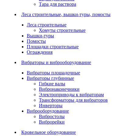
Тара для раствора
Леса строительные, вышки-туры, помосты
Леса строительные
Хомуты строительные
Вышки-туры
Помосты
Площадки строительные
Ограждения
Вибраторы и виброоборудование
Вибраторы площадочные
Вибраторы глубинные
Гибкие валы
Вибронаконечники
Электроприводы к вибраторам
Трансформаторы для вибраторов
Инверторы
Виброоборудование
Вибростолы
Виброрейки
Кровельное оборудование