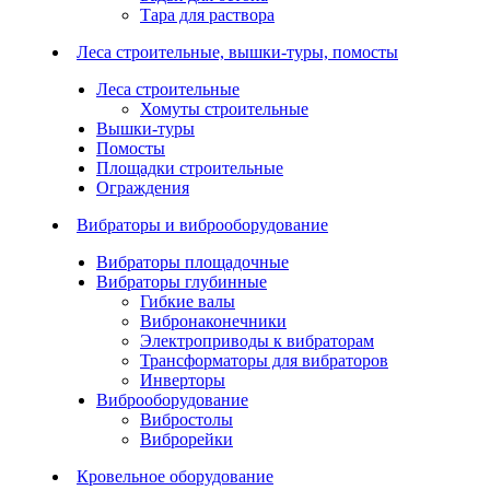
Тара для раствора
Леса строительные, вышки-туры, помосты
Леса строительные
Хомуты строительные
Вышки-туры
Помосты
Площадки строительные
Ограждения
Вибраторы и виброоборудование
Вибраторы площадочные
Вибраторы глубинные
Гибкие валы
Вибронаконечники
Электроприводы к вибраторам
Трансформаторы для вибраторов
Инверторы
Виброоборудование
Вибростолы
Виброрейки
Кровельное оборудование