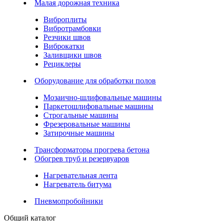
Малая дорожная техника
Виброплиты
Вибротрамбовки
Резчики швов
Виброкатки
Заливщики швов
Рециклеры
Оборудование для обработки полов
Мозаично-шлифовальные машины
Паркетошлифовальные машины
Строгальные машины
Фрезеровальные машины
Затирочные машины
Трансформаторы прогрева бетона
Обогрев труб и резервуаров
Нагревательная лента
Нагреватель битума
Пневмопробойники
Общий каталог