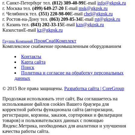
г. Санкт-Петербург
тел.
(812) 389-40-99
E-mail
info@gkpsk.ru
г. Москва
тел.
(499) 649-27-20
E-mail
msk@gkpsk.ru
г. Челябинск
тел.
(351) 220-98-00
E-mail
chel@gkpsk.ru
г. Ростов-на-Дону
тел.
(863) 209-85-34
E-mail
rst@gkpsk.ru
г. Казань
тел.
(843) 202-33-15
E-mail
kzn@gkpsk.ru
Казахстан
E-mail
kz@gkpsk.ru
ПромСнабКомплект
Группа Компаний
Комплексное снабжение промышленным оборудованием
Контакты
Карта сайта
Поиск
Политика и согласие на обработку персональных
данных
© 2015 Все права защищены.
Разработка сайта | CoreGroup
Продолжая использовать этот сайт, Вы соглашаетесь на
использование файлов cookies Вашего браузера для
корректной работы функционала сайта (авторизации,
регистрации, корзины, заказов, сортировки и фильтрации
товаров) и пользовательских данных с помощью
Яндекс.Метрика, необходимых для аналитики и улучшения
качества работы сайта.