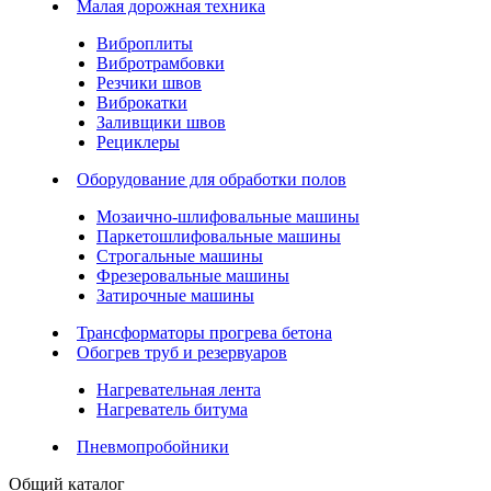
Малая дорожная техника
Виброплиты
Вибротрамбовки
Резчики швов
Виброкатки
Заливщики швов
Рециклеры
Оборудование для обработки полов
Мозаично-шлифовальные машины
Паркетошлифовальные машины
Строгальные машины
Фрезеровальные машины
Затирочные машины
Трансформаторы прогрева бетона
Обогрев труб и резервуаров
Нагревательная лента
Нагреватель битума
Пневмопробойники
Общий каталог