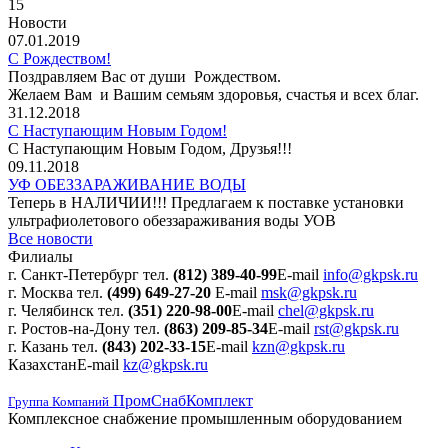
15
Новости
07.01.2019
С Рождеством!
Поздравляем Вас от души Рождеством.
Желаем Вам и Вашим семьям здоровья, счастья и всех благ.
31.12.2018
С Наступающим Новым Годом!
С Наступающим Новым Годом, Друзья!!!
09.11.2018
УФ ОБЕЗЗАРАЖИВАНИЕ ВОДЫ
Теперь в НАЛИЧИИ!!! Предлагаем к поставке установки
ультрафиолетового обеззараживания воды УОВ
Все новости
Филиалы
г. Санкт-Петербург
тел.
(812) 389-40-99
E-mail
info@gkpsk.ru
г. Москва
тел.
(499) 649-27-20
E-mail
msk@gkpsk.ru
г. Челябинск
тел.
(351) 220-98-00
E-mail
chel@gkpsk.ru
г. Ростов-на-Дону
тел.
(863) 209-85-34
E-mail
rst@gkpsk.ru
г. Казань
тел.
(843) 202-33-15
E-mail
kzn@gkpsk.ru
Казахстан
E-mail
kz@gkpsk.ru
ПромСнабКомплект
Группа Компаний
Комплексное снабжение промышленным оборудованием