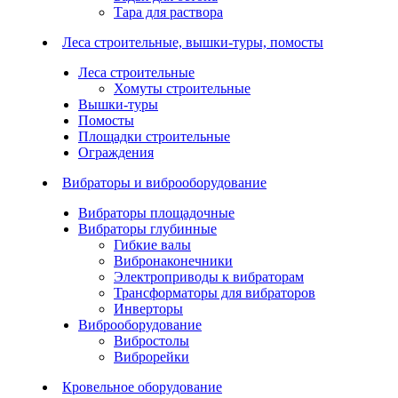
Тара для раствора
Леса строительные, вышки-туры, помосты
Леса строительные
Хомуты строительные
Вышки-туры
Помосты
Площадки строительные
Ограждения
Вибраторы и виброоборудование
Вибраторы площадочные
Вибраторы глубинные
Гибкие валы
Вибронаконечники
Электроприводы к вибраторам
Трансформаторы для вибраторов
Инверторы
Виброоборудование
Вибростолы
Виброрейки
Кровельное оборудование