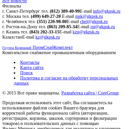
Все новости
Филиалы
г. Санкт-Петербург
тел.
(812) 389-40-99
E-mail
info@gkpsk.ru
г. Москва
тел.
(499) 649-27-20
E-mail
msk@gkpsk.ru
г. Челябинск
тел.
(351) 220-98-00
E-mail
chel@gkpsk.ru
г. Ростов-на-Дону
тел.
(863) 209-85-34
E-mail
rst@gkpsk.ru
г. Казань
тел.
(843) 202-33-15
E-mail
kzn@gkpsk.ru
Казахстан
E-mail
kz@gkpsk.ru
ПромСнабКомплект
Группа Компаний
Комплексное снабжение промышленным оборудованием
Контакты
Карта сайта
Поиск
Политика и согласие на обработку персональных
данных
© 2015 Все права защищены.
Разработка сайта | CoreGroup
Продолжая использовать этот сайт, Вы соглашаетесь на
использование файлов cookies Вашего браузера для
корректной работы функционала сайта (авторизации,
регистрации, корзины, заказов, сортировки и фильтрации
товаров) и пользовательских данных с помощью
Яндекс.Метрика, необходимых для аналитики и улучшения