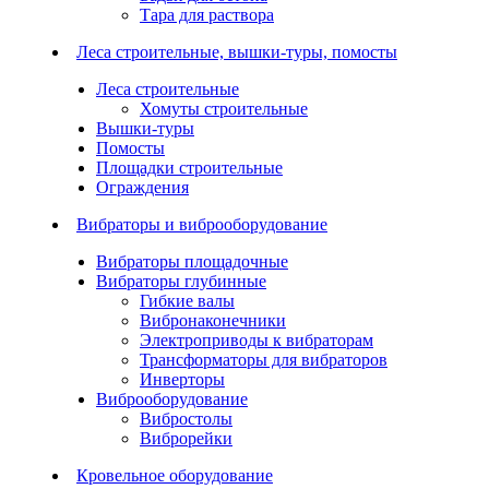
Тара для раствора
Леса строительные, вышки-туры, помосты
Леса строительные
Хомуты строительные
Вышки-туры
Помосты
Площадки строительные
Ограждения
Вибраторы и виброоборудование
Вибраторы площадочные
Вибраторы глубинные
Гибкие валы
Вибронаконечники
Электроприводы к вибраторам
Трансформаторы для вибраторов
Инверторы
Виброоборудование
Вибростолы
Виброрейки
Кровельное оборудование