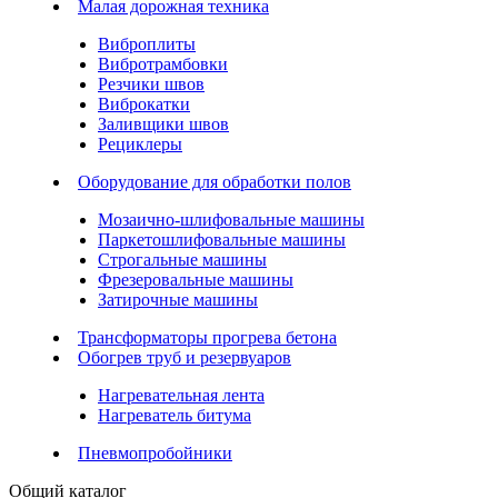
Малая дорожная техника
Виброплиты
Вибротрамбовки
Резчики швов
Виброкатки
Заливщики швов
Рециклеры
Оборудование для обработки полов
Мозаично-шлифовальные машины
Паркетошлифовальные машины
Строгальные машины
Фрезеровальные машины
Затирочные машины
Трансформаторы прогрева бетона
Обогрев труб и резервуаров
Нагревательная лента
Нагреватель битума
Пневмопробойники
Общий каталог