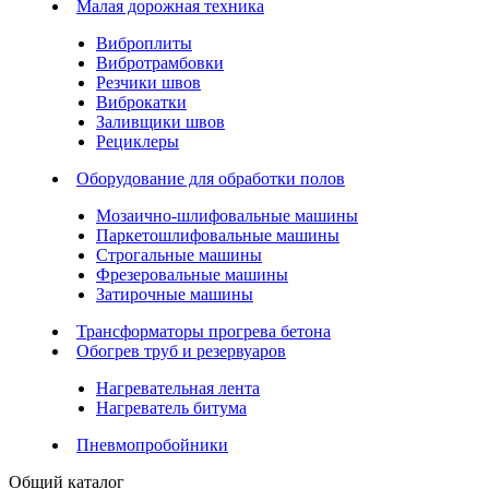
Малая дорожная техника
Виброплиты
Вибротрамбовки
Резчики швов
Виброкатки
Заливщики швов
Рециклеры
Оборудование для обработки полов
Мозаично-шлифовальные машины
Паркетошлифовальные машины
Строгальные машины
Фрезеровальные машины
Затирочные машины
Трансформаторы прогрева бетона
Обогрев труб и резервуаров
Нагревательная лента
Нагреватель битума
Пневмопробойники
Общий каталог