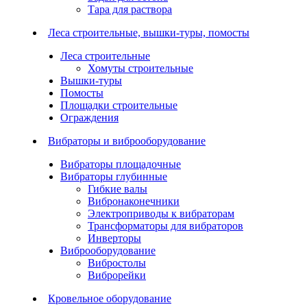
Тара для раствора
Леса строительные, вышки-туры, помосты
Леса строительные
Хомуты строительные
Вышки-туры
Помосты
Площадки строительные
Ограждения
Вибраторы и виброоборудование
Вибраторы площадочные
Вибраторы глубинные
Гибкие валы
Вибронаконечники
Электроприводы к вибраторам
Трансформаторы для вибраторов
Инверторы
Виброоборудование
Вибростолы
Виброрейки
Кровельное оборудование