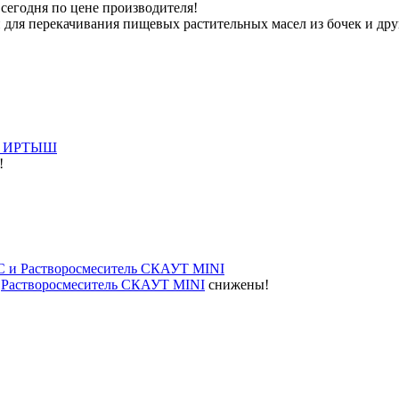
сегодня по цене производителя!
для перекачивания пищевых растительных масел из бочек и друг
ов ИРТЫШ
!
 и Растворосмеситель СКАУТ MINI
и
Растворосмеситель СКАУТ MINI
снижены!