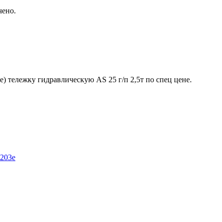
чено.
) тележку гидравлическую AS 25 г/п 2,5т по спец цене.
-203e