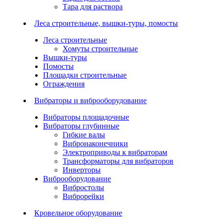
Тара для раствора
Леса строительные, вышки-туры, помосты
Леса строительные
Хомуты строительные
Вышки-туры
Помосты
Площадки строительные
Ограждения
Вибраторы и виброоборудование
Вибраторы площадочные
Вибраторы глубинные
Гибкие валы
Вибронаконечники
Электроприводы к вибраторам
Трансформаторы для вибраторов
Инверторы
Виброоборудование
Вибростолы
Виброрейки
Кровельное оборудование