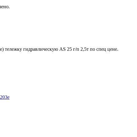
чено.
) тележку гидравлическую AS 25 г/п 2,5т по спец цене.
-203e