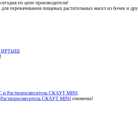
сегодня по цене производителя!
для перекачивания пищевых растительных масел из бочек и друг
ов ИРТЫШ
!
 и Растворосмеситель СКАУТ MINI
и
Растворосмеситель СКАУТ MINI
снижены!