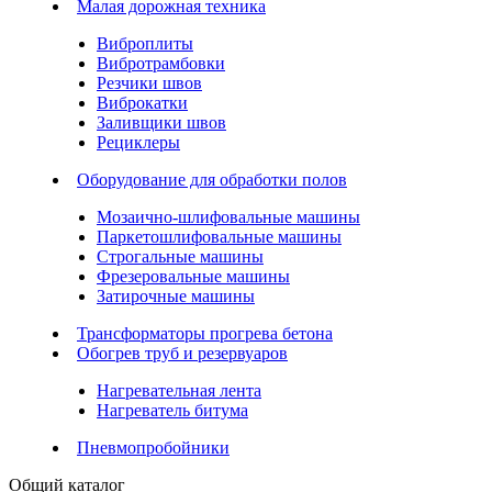
Малая дорожная техника
Виброплиты
Вибротрамбовки
Резчики швов
Виброкатки
Заливщики швов
Рециклеры
Оборудование для обработки полов
Мозаично-шлифовальные машины
Паркетошлифовальные машины
Строгальные машины
Фрезеровальные машины
Затирочные машины
Трансформаторы прогрева бетона
Обогрев труб и резервуаров
Нагревательная лента
Нагреватель битума
Пневмопробойники
Общий каталог