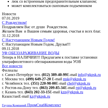
люк со встроенным предохранительным клапаном;
может комплектоваться скиповым подъемником
Новости
07.01.2019
С Рождеством!
Поздравляем Вас от души Рождеством.
Желаем Вам и Вашим семьям здоровья, счастья и всех благ.
31.12.2018
С Наступающим Новым Годом!
С Наступающим Новым Годом, Друзья!!!
09.11.2018
УФ ОБЕЗЗАРАЖИВАНИЕ ВОДЫ
Теперь в НАЛИЧИИ!!! Предлагаем к поставке установки
ультрафиолетового обеззараживания воды УОВ
Все новости
Филиалы
г. Санкт-Петербург
тел.
(812) 389-40-99
E-mail
info@gkpsk.ru
г. Москва
тел.
(499) 649-27-20
E-mail
msk@gkpsk.ru
г. Челябинск
тел.
(351) 220-98-00
E-mail
chel@gkpsk.ru
г. Ростов-на-Дону
тел.
(863) 209-85-34
E-mail
rst@gkpsk.ru
г. Казань
тел.
(843) 202-33-15
E-mail
kzn@gkpsk.ru
Казахстан
E-mail
kz@gkpsk.ru
ПромСнабКомплект
Группа Компаний