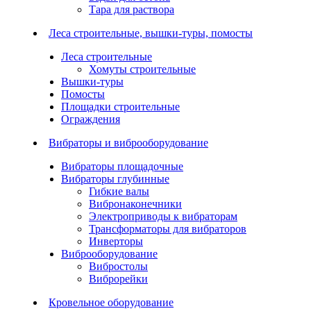
Тара для раствора
Леса строительные, вышки-туры, помосты
Леса строительные
Хомуты строительные
Вышки-туры
Помосты
Площадки строительные
Ограждения
Вибраторы и виброоборудование
Вибраторы площадочные
Вибраторы глубинные
Гибкие валы
Вибронаконечники
Электроприводы к вибраторам
Трансформаторы для вибраторов
Инверторы
Виброоборудование
Вибростолы
Виброрейки
Кровельное оборудование