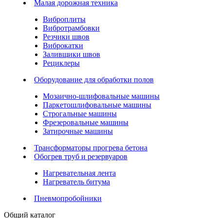
Малая дорожная техника
Виброплиты
Вибротрамбовки
Резчики швов
Виброкатки
Заливщики швов
Рециклеры
Оборудование для обработки полов
Мозаично-шлифовальные машины
Паркетошлифовальные машины
Строгальные машины
Фрезеровальные машины
Затирочные машины
Трансформаторы прогрева бетона
Обогрев труб и резервуаров
Нагревательная лента
Нагреватель битума
Пневмопробойники
Общий каталог