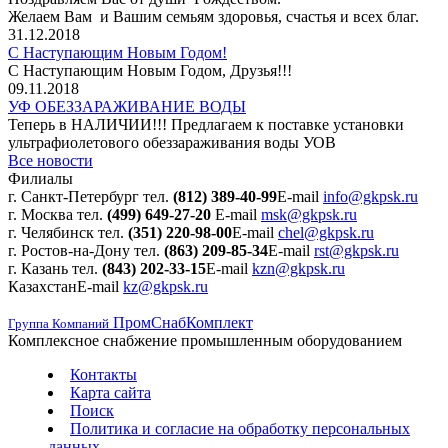
Желаем Вам и Вашим семьям здоровья, счастья и всех благ.
31.12.2018
С Наступающим Новым Годом!
С Наступающим Новым Годом, Друзья!!!
09.11.2018
УФ ОБЕЗЗАРАЖИВАНИЕ ВОДЫ
Теперь в НАЛИЧИИ!!! Предлагаем к поставке установки
ультрафиолетового обеззараживания воды УОВ
Все новости
Филиалы
г. Санкт-Петербург
тел.
(812) 389-40-99
E-mail
info@gkpsk.ru
г. Москва
тел.
(499) 649-27-20
E-mail
msk@gkpsk.ru
г. Челябинск
тел.
(351) 220-98-00
E-mail
chel@gkpsk.ru
г. Ростов-на-Дону
тел.
(863) 209-85-34
E-mail
rst@gkpsk.ru
г. Казань
тел.
(843) 202-33-15
E-mail
kzn@gkpsk.ru
Казахстан
E-mail
kz@gkpsk.ru
ПромСнабКомплект
Группа Компаний
Комплексное снабжение промышленным оборудованием
Контакты
Карта сайта
Поиск
Политика и согласие на обработку персональных
данных