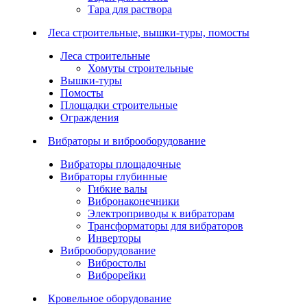
Тара для раствора
Леса строительные, вышки-туры, помосты
Леса строительные
Хомуты строительные
Вышки-туры
Помосты
Площадки строительные
Ограждения
Вибраторы и виброоборудование
Вибраторы площадочные
Вибраторы глубинные
Гибкие валы
Вибронаконечники
Электроприводы к вибраторам
Трансформаторы для вибраторов
Инверторы
Виброоборудование
Вибростолы
Виброрейки
Кровельное оборудование