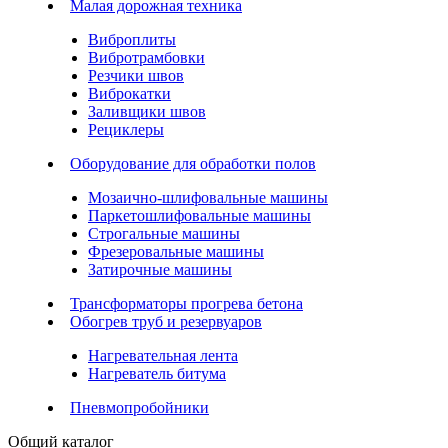
Малая дорожная техника
Виброплиты
Вибротрамбовки
Резчики швов
Виброкатки
Заливщики швов
Рециклеры
Оборудование для обработки полов
Мозаично-шлифовальные машины
Паркетошлифовальные машины
Строгальные машины
Фрезеровальные машины
Затирочные машины
Трансформаторы прогрева бетона
Обогрев труб и резервуаров
Нагревательная лента
Нагреватель битума
Пневмопробойники
Общий каталог