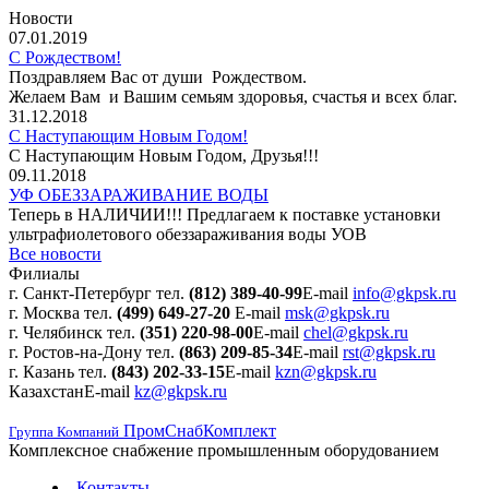
Новости
07.01.2019
С Рождеством!
Поздравляем Вас от души Рождеством.
Желаем Вам и Вашим семьям здоровья, счастья и всех благ.
31.12.2018
С Наступающим Новым Годом!
С Наступающим Новым Годом, Друзья!!!
09.11.2018
УФ ОБЕЗЗАРАЖИВАНИЕ ВОДЫ
Теперь в НАЛИЧИИ!!! Предлагаем к поставке установки
ультрафиолетового обеззараживания воды УОВ
Все новости
Филиалы
г. Санкт-Петербург
тел.
(812) 389-40-99
E-mail
info@gkpsk.ru
г. Москва
тел.
(499) 649-27-20
E-mail
msk@gkpsk.ru
г. Челябинск
тел.
(351) 220-98-00
E-mail
chel@gkpsk.ru
г. Ростов-на-Дону
тел.
(863) 209-85-34
E-mail
rst@gkpsk.ru
г. Казань
тел.
(843) 202-33-15
E-mail
kzn@gkpsk.ru
Казахстан
E-mail
kz@gkpsk.ru
ПромСнабКомплект
Группа Компаний
Комплексное снабжение промышленным оборудованием
Контакты