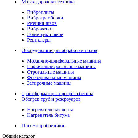
Малая дорожная техника
Виброплиты
Вибротрамбовки
Резчики швов
Виброкатки
Заливщики швов
Рециклеры
Оборудование для обработки полов
Мозаично-шлифовальные машины
Паркетошлифовальные машины
Строгальные машины
Фрезеровальные машины
Затирочные машины
Трансформаторы прогрева бетона
Обогрев труб и резервуаров
Нагревательная лента
Нагреватель битума
Пневмопробойники
Общий каталог