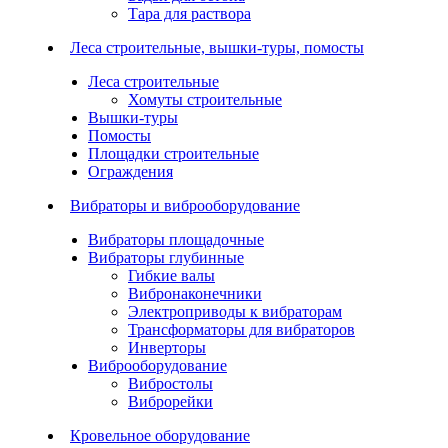
Тара для раствора
Леса строительные, вышки-туры, помосты
Леса строительные
Хомуты строительные
Вышки-туры
Помосты
Площадки строительные
Ограждения
Вибраторы и виброоборудование
Вибраторы площадочные
Вибраторы глубинные
Гибкие валы
Вибронаконечники
Электроприводы к вибраторам
Трансформаторы для вибраторов
Инверторы
Виброоборудование
Вибростолы
Виброрейки
Кровельное оборудование