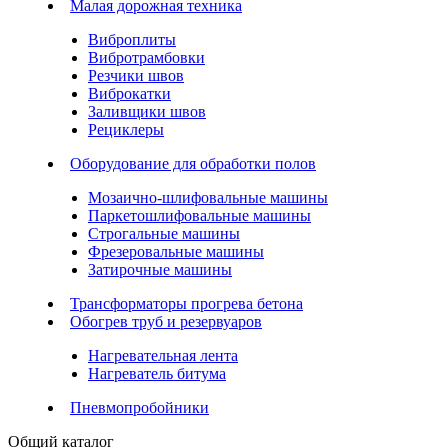
Малая дорожная техника
Виброплиты
Вибротрамбовки
Резчики швов
Виброкатки
Заливщики швов
Рециклеры
Оборудование для обработки полов
Мозаично-шлифовальные машины
Паркетошлифовальные машины
Строгальные машины
Фрезеровальные машины
Затирочные машины
Трансформаторы прогрева бетона
Обогрев труб и резервуаров
Нагревательная лента
Нагреватель битума
Пневмопробойники
Общий каталог