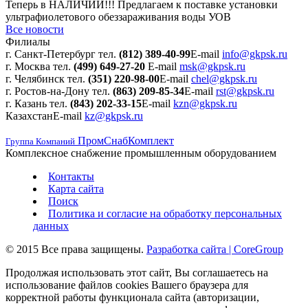
Теперь в НАЛИЧИИ!!! Предлагаем к поставке установки
ультрафиолетового обеззараживания воды УОВ
Все новости
Филиалы
г. Санкт-Петербург
тел.
(812) 389-40-99
E-mail
info@gkpsk.ru
г. Москва
тел.
(499) 649-27-20
E-mail
msk@gkpsk.ru
г. Челябинск
тел.
(351) 220-98-00
E-mail
chel@gkpsk.ru
г. Ростов-на-Дону
тел.
(863) 209-85-34
E-mail
rst@gkpsk.ru
г. Казань
тел.
(843) 202-33-15
E-mail
kzn@gkpsk.ru
Казахстан
E-mail
kz@gkpsk.ru
ПромСнабКомплект
Группа Компаний
Комплексное снабжение промышленным оборудованием
Контакты
Карта сайта
Поиск
Политика и согласие на обработку персональных
данных
© 2015 Все права защищены.
Разработка сайта | CoreGroup
Продолжая использовать этот сайт, Вы соглашаетесь на
использование файлов cookies Вашего браузера для
корректной работы функционала сайта (авторизации,