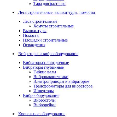
Тара для раствора
Леса строительные, вышки-туры, помосты
Леса строительные
Хомуты строительные
Вышки-туры
Помосты
Площадки строительные
Ограждения
Вибраторы и виброоборудование
Вибраторы площадочные
Вибраторы глубинные
Гибкие валы
Вибронаконечники
Электроприводы к вибраторам
Трансформаторы для вибраторов
Инверторы
Виброоборудование
Вибростолы
Виброрейки
Кровельное оборудование