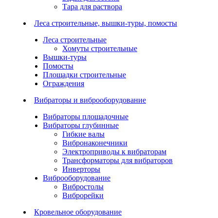
Тара для раствора
Леса строительные, вышки-туры, помосты
Леса строительные
Хомуты строительные
Вышки-туры
Помосты
Площадки строительные
Ограждения
Вибраторы и виброоборудование
Вибраторы площадочные
Вибраторы глубинные
Гибкие валы
Вибронаконечники
Электроприводы к вибраторам
Трансформаторы для вибраторов
Инверторы
Виброоборудование
Вибростолы
Виброрейки
Кровельное оборудование