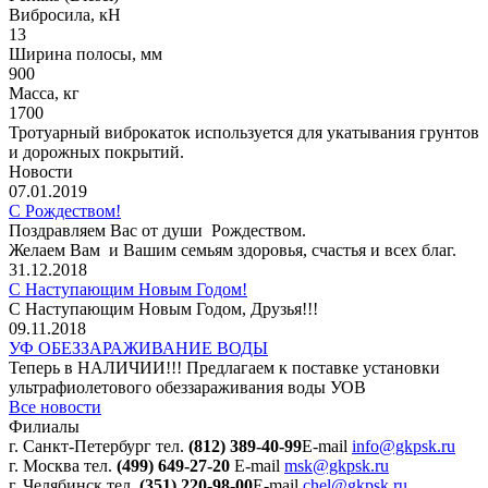
Вибросила, кН
13
Ширина полосы, мм
900
Масса, кг
1700
Тротуарный виброкаток используется для укатывания грунтов
и дорожных покрытий.
Новости
07.01.2019
С Рождеством!
Поздравляем Вас от души Рождеством.
Желаем Вам и Вашим семьям здоровья, счастья и всех благ.
31.12.2018
С Наступающим Новым Годом!
С Наступающим Новым Годом, Друзья!!!
09.11.2018
УФ ОБЕЗЗАРАЖИВАНИЕ ВОДЫ
Теперь в НАЛИЧИИ!!! Предлагаем к поставке установки
ультрафиолетового обеззараживания воды УОВ
Все новости
Филиалы
г. Санкт-Петербург
тел.
(812) 389-40-99
E-mail
info@gkpsk.ru
г. Москва
тел.
(499) 649-27-20
E-mail
msk@gkpsk.ru
г. Челябинск
тел.
(351) 220-98-00
E-mail
chel@gkpsk.ru