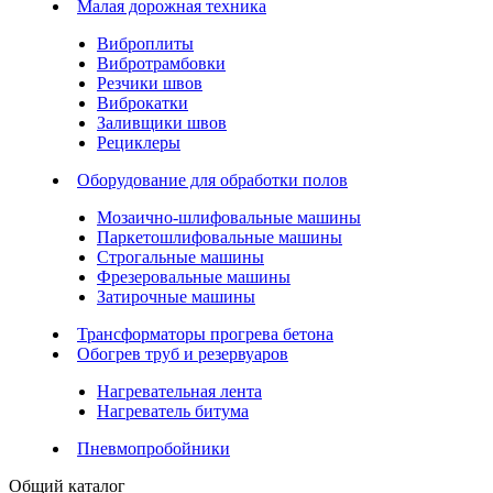
Малая дорожная техника
Виброплиты
Вибротрамбовки
Резчики швов
Виброкатки
Заливщики швов
Рециклеры
Оборудование для обработки полов
Мозаично-шлифовальные машины
Паркетошлифовальные машины
Строгальные машины
Фрезеровальные машины
Затирочные машины
Трансформаторы прогрева бетона
Обогрев труб и резервуаров
Нагревательная лента
Нагреватель битума
Пневмопробойники
Общий каталог