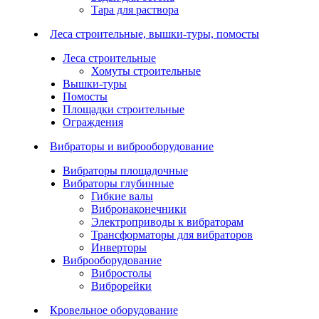
Тара для раствора
Леса строительные, вышки-туры, помосты
Леса строительные
Хомуты строительные
Вышки-туры
Помосты
Площадки строительные
Ограждения
Вибраторы и виброоборудование
Вибраторы площадочные
Вибраторы глубинные
Гибкие валы
Вибронаконечники
Электроприводы к вибраторам
Трансформаторы для вибраторов
Инверторы
Виброоборудование
Вибростолы
Виброрейки
Кровельное оборудование