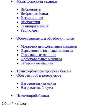
Малая дорожная техника
Виброплиты
Вибротрамбовки
Резчики швов
Виброкатки
Заливщики швов
Рециклеры
Оборудование для обработки полов
Мозаично-шлифовальные машины
Паркетошлифовальные машины
Строгальные машины
Фрезеровальные машины
Затирочные машины
Трансформаторы прогрева бетона
Обогрев труб и резервуаров
Нагревательная лента
Нагреватель битума
Пневмопробойники
Общий каталог