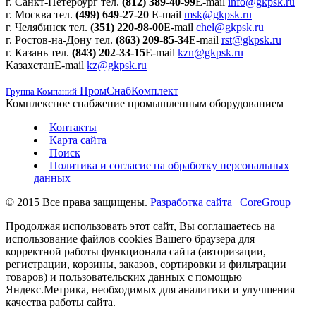
г. Санкт-Петербург
тел.
(812) 389-40-99
E-mail
info@gkpsk.ru
г. Москва
тел.
(499) 649-27-20
E-mail
msk@gkpsk.ru
г. Челябинск
тел.
(351) 220-98-00
E-mail
chel@gkpsk.ru
г. Ростов-на-Дону
тел.
(863) 209-85-34
E-mail
rst@gkpsk.ru
г. Казань
тел.
(843) 202-33-15
E-mail
kzn@gkpsk.ru
Казахстан
E-mail
kz@gkpsk.ru
ПромСнабКомплект
Группа Компаний
Комплексное снабжение промышленным оборудованием
Контакты
Карта сайта
Поиск
Политика и согласие на обработку персональных
данных
© 2015 Все права защищены.
Разработка сайта | CoreGroup
Продолжая использовать этот сайт, Вы соглашаетесь на
использование файлов cookies Вашего браузера для
корректной работы функционала сайта (авторизации,
регистрации, корзины, заказов, сортировки и фильтрации
товаров) и пользовательских данных с помощью
Яндекс.Метрика, необходимых для аналитики и улучшения
качества работы сайта.