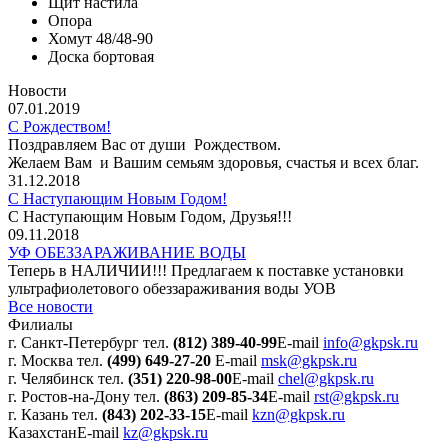
Щит настила
Опора
Хомут 48/48-90
Доска бортовая
Новости
07.01.2019
С Рождеством!
Поздравляем Вас от души Рождеством.
Желаем Вам и Вашим семьям здоровья, счастья и всех благ.
31.12.2018
С Наступающим Новым Годом!
С Наступающим Новым Годом, Друзья!!!
09.11.2018
УФ ОБЕЗЗАРАЖИВАНИЕ ВОДЫ
Теперь в НАЛИЧИИ!!! Предлагаем к поставке установки
ультрафиолетового обеззараживания воды УОВ
Все новости
Филиалы
г. Санкт-Петербург
тел.
(812) 389-40-99
E-mail
info@gkpsk.ru
г. Москва
тел.
(499) 649-27-20
E-mail
msk@gkpsk.ru
г. Челябинск
тел.
(351) 220-98-00
E-mail
chel@gkpsk.ru
г. Ростов-на-Дону
тел.
(863) 209-85-34
E-mail
rst@gkpsk.ru
г. Казань
тел.
(843) 202-33-15
E-mail
kzn@gkpsk.ru
Казахстан
E-mail
kz@gkpsk.ru