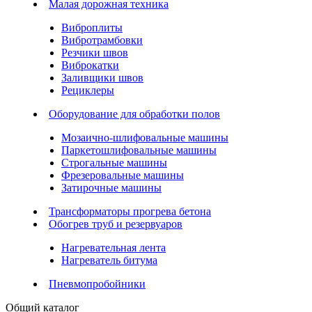
Малая дорожная техника
Виброплиты
Вибротрамбовки
Резчики швов
Виброкатки
Заливщики швов
Рециклеры
Оборудование для обработки полов
Мозаично-шлифовальные машины
Паркетошлифовальные машины
Строгальные машины
Фрезеровальные машины
Затирочные машины
Трансформаторы прогрева бетона
Обогрев труб и резервуаров
Нагревательная лента
Нагреватель битума
Пневмопробойники
Общий каталог