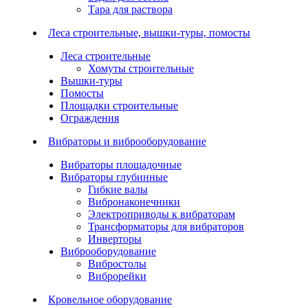
Тара для раствора
Леса строительные, вышки-туры, помосты
Леса строительные
Хомуты строительные
Вышки-туры
Помосты
Площадки строительные
Ограждения
Вибраторы и виброоборудование
Вибраторы площадочные
Вибраторы глубинные
Гибкие валы
Вибронаконечники
Электроприводы к вибраторам
Трансформаторы для вибраторов
Инверторы
Виброоборудование
Вибростолы
Виброрейки
Кровельное оборудование