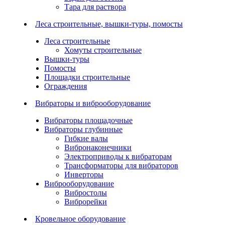
Тара для раствора
Леса строительные, вышки-туры, помосты
Леса строительные
Хомуты строительные
Вышки-туры
Помосты
Площадки строительные
Ограждения
Вибраторы и виброоборудование
Вибраторы площадочные
Вибраторы глубинные
Гибкие валы
Вибронаконечники
Электроприводы к вибраторам
Трансформаторы для вибраторов
Инверторы
Виброоборудование
Вибростолы
Виброрейки
Кровельное оборудование