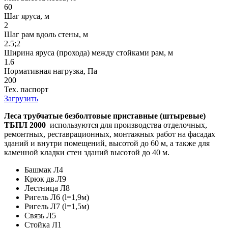
60
Шаг яруса, м
2
Шаг рам вдоль стены, м
2.5;2
Ширина яруса (прохода) между стойками рам, м
1.6
Нормативная нагрузка, Па
200
Тех. паспорт
Загрузить
Леса трубчатые безболтовые приставные (штыревые)
ТБПЛ 2000
используются для производства отделочных,
ремонтных, реставрационных, монтажных работ на фасадах
зданий и внутри помещений, высотой до 60 м, а также для
каменной кладки стен зданий высотой до 40 м.
Башмак Л4
Крюк дв.Л9
Лестница Л8
Ригель Л6 (l=1,9м)
Ригель Л7 (l=1,5м)
Связь Л5
Стойка Л1