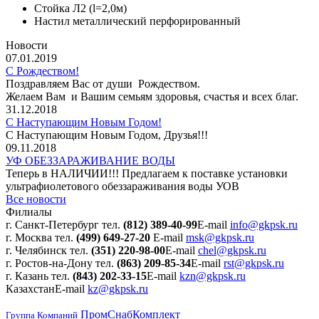
Стойка Л2 (l=2,0м)
Настил металлический перфорированный
Новости
07.01.2019
С Рождеством!
Поздравляем Вас от души Рождеством.
Желаем Вам и Вашим семьям здоровья, счастья и всех благ.
31.12.2018
С Наступающим Новым Годом!
С Наступающим Новым Годом, Друзья!!!
09.11.2018
УФ ОБЕЗЗАРАЖИВАНИЕ ВОДЫ
Теперь в НАЛИЧИИ!!! Предлагаем к поставке установки
ультрафиолетового обеззараживания воды УОВ
Все новости
Филиалы
г. Санкт-Петербург
тел.
(812) 389-40-99
E-mail
info@gkpsk.ru
г. Москва
тел.
(499) 649-27-20
E-mail
msk@gkpsk.ru
г. Челябинск
тел.
(351) 220-98-00
E-mail
chel@gkpsk.ru
г. Ростов-на-Дону
тел.
(863) 209-85-34
E-mail
rst@gkpsk.ru
г. Казань
тел.
(843) 202-33-15
E-mail
kzn@gkpsk.ru
Казахстан
E-mail
kz@gkpsk.ru
ПромСнабКомплект
Группа Компаний