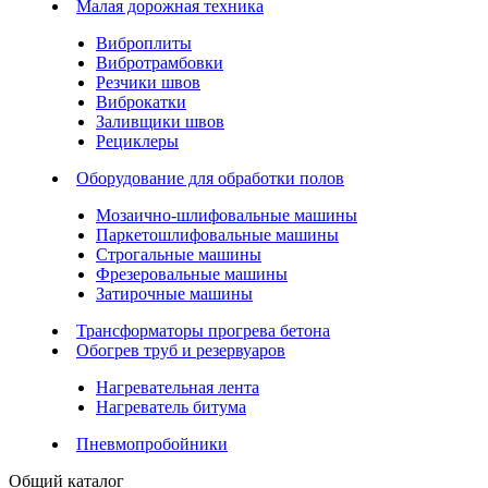
Малая дорожная техника
Виброплиты
Вибротрамбовки
Резчики швов
Виброкатки
Заливщики швов
Рециклеры
Оборудование для обработки полов
Мозаично-шлифовальные машины
Паркетошлифовальные машины
Строгальные машины
Фрезеровальные машины
Затирочные машины
Трансформаторы прогрева бетона
Обогрев труб и резервуаров
Нагревательная лента
Нагреватель битума
Пневмопробойники
Общий каталог