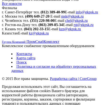
Все новости
Филиалы
г. Санкт-Петербург
тел.
(812) 389-40-99
E-mail
info@gkpsk.ru
г. Москва
тел.
(499) 649-27-20
E-mail
msk@gkpsk.ru
г. Челябинск
тел.
(351) 220-98-00
E-mail
chel@gkpsk.ru
г. Ростов-на-Дону
тел.
(863) 209-85-34
E-mail
rst@gkpsk.ru
г. Казань
тел.
(843) 202-33-15
E-mail
kzn@gkpsk.ru
Казахстан
E-mail
kz@gkpsk.ru
ПромСнабКомплект
Группа Компаний
Комплексное снабжение промышленным оборудованием
Контакты
Карта сайта
Поиск
Политика и согласие на обработку персональных
данных
© 2015 Все права защищены.
Разработка сайта | CoreGroup
Продолжая использовать этот сайт, Вы соглашаетесь на
использование файлов cookies Вашего браузера для
корректной работы функционала сайта (авторизации,
регистрации, корзины, заказов, сортировки и фильтрации
товаров) и пользовательских данных с помощью