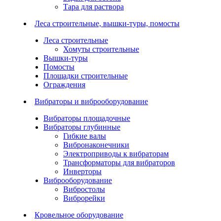
Тара для раствора
Леса строительные, вышки-туры, помосты
Леса строительные
Хомуты строительные
Вышки-туры
Помосты
Площадки строительные
Ограждения
Вибраторы и виброоборудование
Вибраторы площадочные
Вибраторы глубинные
Гибкие валы
Вибронаконечники
Электроприводы к вибраторам
Трансформаторы для вибраторов
Инверторы
Виброоборудование
Вибростолы
Виброрейки
Кровельное оборудование