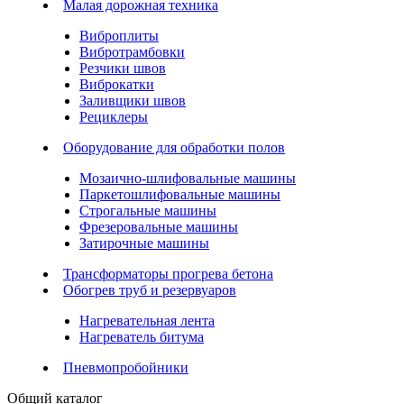
Малая дорожная техника
Виброплиты
Вибротрамбовки
Резчики швов
Виброкатки
Заливщики швов
Рециклеры
Оборудование для обработки полов
Мозаично-шлифовальные машины
Паркетошлифовальные машины
Строгальные машины
Фрезеровальные машины
Затирочные машины
Трансформаторы прогрева бетона
Обогрев труб и резервуаров
Нагревательная лента
Нагреватель битума
Пневмопробойники
Общий каталог