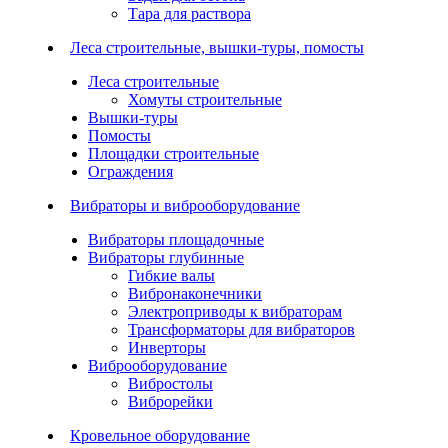
Тара для раствора
Леса строительные, вышки-туры, помосты
Леса строительные
Хомуты строительные
Вышки-туры
Помосты
Площадки строительные
Ограждения
Вибраторы и виброоборудование
Вибраторы площадочные
Вибраторы глубинные
Гибкие валы
Вибронаконечники
Электроприводы к вибраторам
Трансформаторы для вибраторов
Инверторы
Виброоборудование
Вибростолы
Виброрейки
Кровельное оборудование