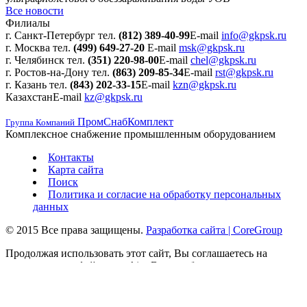
Все новости
Филиалы
г. Санкт-Петербург
тел.
(812) 389-40-99
E-mail
info@gkpsk.ru
г. Москва
тел.
(499) 649-27-20
E-mail
msk@gkpsk.ru
г. Челябинск
тел.
(351) 220-98-00
E-mail
chel@gkpsk.ru
г. Ростов-на-Дону
тел.
(863) 209-85-34
E-mail
rst@gkpsk.ru
г. Казань
тел.
(843) 202-33-15
E-mail
kzn@gkpsk.ru
Казахстан
E-mail
kz@gkpsk.ru
ПромСнабКомплект
Группа Компаний
Комплексное снабжение промышленным оборудованием
Контакты
Карта сайта
Поиск
Политика и согласие на обработку персональных
данных
© 2015 Все права защищены.
Разработка сайта | CoreGroup
Продолжая использовать этот сайт, Вы соглашаетесь на
использование файлов cookies Вашего браузера для
корректной работы функционала сайта (авторизации,
регистрации, корзины, заказов, сортировки и фильтрации
товаров) и пользовательских данных с помощью