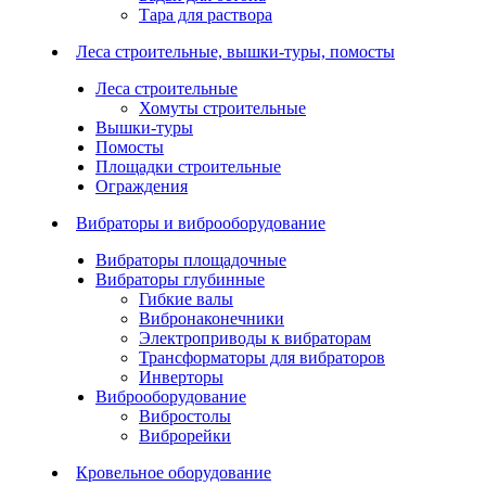
Тара для раствора
Леса строительные, вышки-туры, помосты
Леса строительные
Хомуты строительные
Вышки-туры
Помосты
Площадки строительные
Ограждения
Вибраторы и виброоборудование
Вибраторы площадочные
Вибраторы глубинные
Гибкие валы
Вибронаконечники
Электроприводы к вибраторам
Трансформаторы для вибраторов
Инверторы
Виброоборудование
Вибростолы
Виброрейки
Кровельное оборудование