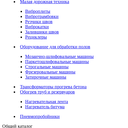
Малая дорожная техника
Виброплиты
Вибротрамбовки
Резчики швов
Виброкатки
Заливщики швов
Рециклеры
Оборудование для обработки полов
Мозаично-шлифовальные машины
Паркетошлифовальные машины
Строгальные машины
Фрезеровальные машины
Затирочные машины
Трансформаторы прогрева бетона
Обогрев труб и резервуаров
Нагревательная лента
Нагреватель битума
Пневмопробойники
Общий каталог