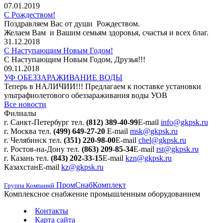
07.01.2019
С Рождеством!
Поздравляем Вас от души Рождеством.
Желаем Вам и Вашим семьям здоровья, счастья и всех благ.
31.12.2018
С Наступающим Новым Годом!
С Наступающим Новым Годом, Друзья!!!
09.11.2018
УФ ОБЕЗЗАРАЖИВАНИЕ ВОДЫ
Теперь в НАЛИЧИИ!!! Предлагаем к поставке установки
ультрафиолетового обеззараживания воды УОВ
Все новости
Филиалы
г. Санкт-Петербург
тел.
(812) 389-40-99
E-mail
info@gkpsk.ru
г. Москва
тел.
(499) 649-27-20
E-mail
msk@gkpsk.ru
г. Челябинск
тел.
(351) 220-98-00
E-mail
chel@gkpsk.ru
г. Ростов-на-Дону
тел.
(863) 209-85-34
E-mail
rst@gkpsk.ru
г. Казань
тел.
(843) 202-33-15
E-mail
kzn@gkpsk.ru
Казахстан
E-mail
kz@gkpsk.ru
ПромСнабКомплект
Группа Компаний
Комплексное снабжение промышленным оборудованием
Контакты
Карта сайта