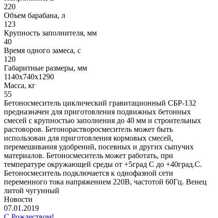
220
Объем барабана, л
123
Крупность заполнителя, мм
40
Время одного замеса, с
120
Габаритные размеры, мм
1140х740х1290
Масса, кг
55
Бетоносмеситель циклический гравитационный СБР-132
предназначен для приготовления подвижных бетонных
смесей с крупностью заполнения до 40 мм и строительных
растоворов. Бетонорастворосмеситель может быть
использован для приготовления кормовых смесей,
перемешивания удобрений, посевных и других сыпучих
материалов. Бетоносмеситель может работать, при
температуре окружающей среды от +5град С до +40град.С.
Бетоносмеситель подключается к однофазной сети
переменного тока напряжением 220В, частотой 60Гц. Венец
литой чугунный
Новости
07.01.2019
С Рождеством!