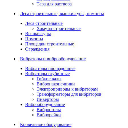
Тара для раствора
Леса строительные, вышки-туры, помосты
Леса строительные
Хомуты строительные
Вышки-туры
Помосты
Площадки строительные
Ограждения
Вибраторы и виброоборудование
Вибраторы площадочные
Вибраторы глубинные
Гибкие валы
Вибронаконечники
Электроприводы к вибраторам
Трансформаторы для вибраторов
Инверторы
Виброоборудование
Вибростолы
Виброрейки
Кровельное оборудование