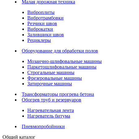
Малая дорожная техника
Виброплиты
Вибротрамбовки
Резчики швов
Виброкатки
Заливщики швов
Рециклеры
Оборудование для обработки полов
Мозаично-шлифовальные машины
Паркетошлифовальные машины
Строгальные машины
Фрезеровальные машины
Затирочные машины
Трансформаторы прогрева бетона
Обогрев труб и резервуаров
Нагревательная лента
Нагреватель битума
Пневмопробойники
Общий каталог