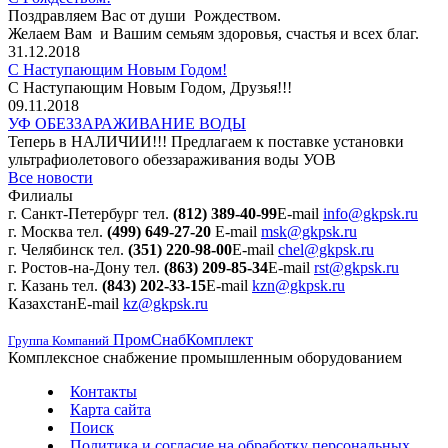
Поздравляем Вас от души Рождеством.
Желаем Вам и Вашим семьям здоровья, счастья и всех благ.
31.12.2018
С Наступающим Новым Годом!
С Наступающим Новым Годом, Друзья!!!
09.11.2018
УФ ОБЕЗЗАРАЖИВАНИЕ ВОДЫ
Теперь в НАЛИЧИИ!!! Предлагаем к поставке установки
ультрафиолетового обеззараживания воды УОВ
Все новости
Филиалы
г. Санкт-Петербург
тел.
(812) 389-40-99
E-mail
info@gkpsk.ru
г. Москва
тел.
(499) 649-27-20
E-mail
msk@gkpsk.ru
г. Челябинск
тел.
(351) 220-98-00
E-mail
chel@gkpsk.ru
г. Ростов-на-Дону
тел.
(863) 209-85-34
E-mail
rst@gkpsk.ru
г. Казань
тел.
(843) 202-33-15
E-mail
kzn@gkpsk.ru
Казахстан
E-mail
kz@gkpsk.ru
ПромСнабКомплект
Группа Компаний
Комплексное снабжение промышленным оборудованием
Контакты
Карта сайта
Поиск
Политика и согласие на обработку персональных