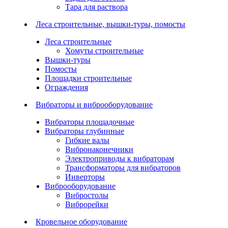
Тара для раствора
Леса строительные, вышки-туры, помосты
Леса строительные
Хомуты строительные
Вышки-туры
Помосты
Площадки строительные
Ограждения
Вибраторы и виброоборудование
Вибраторы площадочные
Вибраторы глубинные
Гибкие валы
Вибронаконечники
Электроприводы к вибраторам
Трансформаторы для вибраторов
Инверторы
Виброоборудование
Вибростолы
Виброрейки
Кровельное оборудование