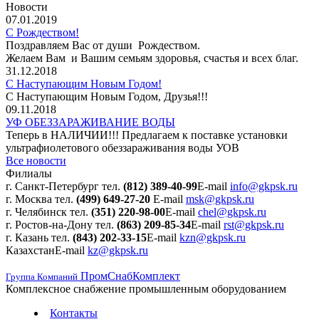
Новости
07.01.2019
С Рождеством!
Поздравляем Вас от души Рождеством.
Желаем Вам и Вашим семьям здоровья, счастья и всех благ.
31.12.2018
С Наступающим Новым Годом!
С Наступающим Новым Годом, Друзья!!!
09.11.2018
УФ ОБЕЗЗАРАЖИВАНИЕ ВОДЫ
Теперь в НАЛИЧИИ!!! Предлагаем к поставке установки
ультрафиолетового обеззараживания воды УОВ
Все новости
Филиалы
г. Санкт-Петербург
тел.
(812) 389-40-99
E-mail
info@gkpsk.ru
г. Москва
тел.
(499) 649-27-20
E-mail
msk@gkpsk.ru
г. Челябинск
тел.
(351) 220-98-00
E-mail
chel@gkpsk.ru
г. Ростов-на-Дону
тел.
(863) 209-85-34
E-mail
rst@gkpsk.ru
г. Казань
тел.
(843) 202-33-15
E-mail
kzn@gkpsk.ru
Казахстан
E-mail
kz@gkpsk.ru
ПромСнабКомплект
Группа Компаний
Комплексное снабжение промышленным оборудованием
Контакты