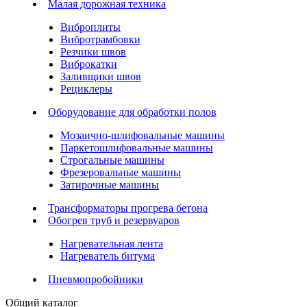
Малая дорожная техника
Виброплиты
Вибротрамбовки
Резчики швов
Виброкатки
Заливщики швов
Рециклеры
Оборудование для обработки полов
Мозаично-шлифовальные машины
Паркетошлифовальные машины
Строгальные машины
Фрезеровальные машины
Затирочные машины
Трансформаторы прогрева бетона
Обогрев труб и резервуаров
Нагревательная лента
Нагреватель битума
Пневмопробойники
Общий каталог